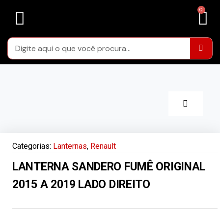
LENTES FARÓIS
LENTES DE LANTERNAS TRASEIRAS
CARCAÇAS FARÓIS
ÁREA DA RESTAURAÇÃO
Categorias:
Lanternas
,
Renault
LANTERNA SANDERO FUMÊ ORIGINAL
2015 A 2019 LADO DIREITO