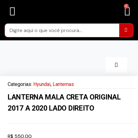
LENTES FARÓIS
LENTES DE LANTERNAS TRASEIRAS
CARCAÇAS FARÓIS
ÁREA DA RESTAURAÇÃO
Categorias:
Hyundai
,
Lanternas
LANTERNA MALA CRETA ORIGINAL
2017 A 2020 LADO DIREITO
R$
550,00