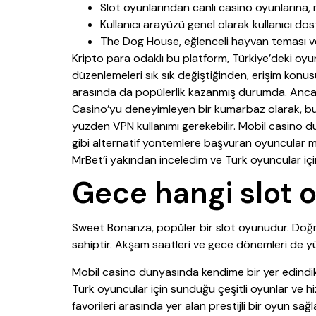
Slot oyunlarından canlı casino oyunlarına
Kullanıcı arayüzü genel olarak kullanıcı dost
The Dog House, eğlenceli hayvan teması ve 
Kripto para odaklı bu platform, Türkiye’deki oyunc
düzenlemeleri sık sık değiştiğinden, erişim konu
arasında da popülerlik kazanmış durumda. Ancak, 
Casino’yu deneyimleyen bir kumarbaz olarak, bu p
yüzden VPN kullanımı gerekebilir. Mobil casino d
gibi alternatif yöntemlere başvuran oyuncular 
MrBet’i yakından inceledim ve Türk oyuncular içi
Gece hangi slot 
Sweet Bonanza, popüler bir slot oyunudur. Doğru
sahiptir. Akşam saatleri ve gece dönemleri de yü
Mobil casino dünyasında kendime bir yer edindik
Türk oyuncular için sunduğu çeşitli oyunlar ve hi
favorileri arasında yer alan prestijli bir oyun sağ