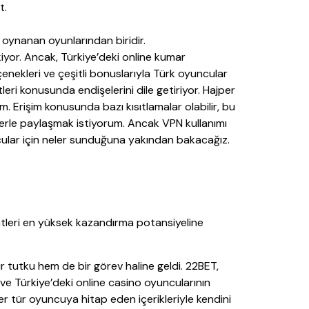
t.
 oynanan oyunlarından biridir.
ekiyor. Ancak, Türkiye’deki online kumar
enekleri ve çeşitli bonuslarıyla Türk oyuncular
ri konusunda endişelerini dile getiriyor. Hajper
 Erişim konusunda bazı kısıtlamalar olabilir, bu
lerle paylaşmak istiyorum. Ancak VPN kullanımı
cular için neler sunduğuna yakından bakacağız.
atleri en yüksek kazandırma potansiyeline
 tutku hem de bir görev haline geldi. 22BET,
 ve Türkiye’deki online casino oyuncularının
 her tür oyuncuya hitap eden içerikleriyle kendini