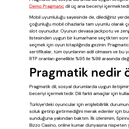
Demo Pragmatic
dil üç ana beceriyi içermektedir
Mobil uyumluluğu sayesinde de, dilediğiniz yerden
çoğunluğu mobil cihazlarla tam uyumlu olarak çal
slot oyunudur. Oyunun devasa jackpotu ve zengin
listesinden uygun bir kumarhane seçtikten sonra,
seçmek için oyun kitaplığında gezinin. Pragmatic
sertifikalar, tüm oyunlarının adil olmasını ve bu
RTP oranları genellikle %95 ile %98 arasında değ
Pragmatik nedir 
Pragmatik dil, sosyal durumlarda uygun iletişimin
beceriyi içermektedir. Dili farklı amaçlar için k
Türkiye’deki oyuncular için erişilebilirliik duru
soluk getirip getirmediğini merak edenler için b
sunduğuna yakından baktım. İlk izlenimim, Spinna
Bizzo Casino, online kumar dünyasına nispeten y