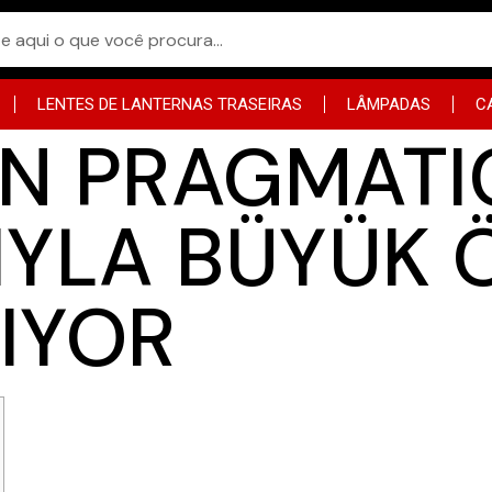
LENTES DE LANTERNAS TRASEIRAS
LÂMPADAS
C
AN PRAGMATI
YLA BÜYÜK 
LIYOR