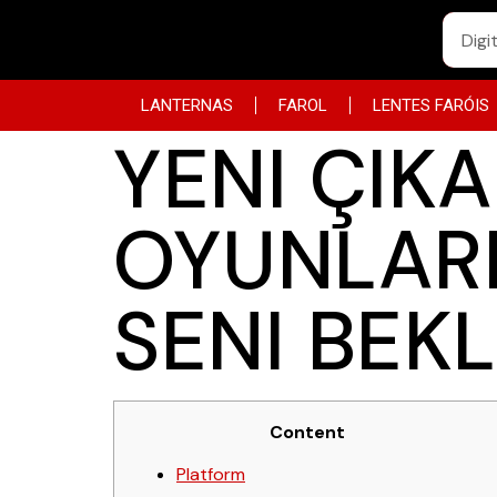
LANTERNAS
FAROL
LENTES FARÓIS
YENI ÇIK
OYUNLARI
SENI BEK
Content
Platform