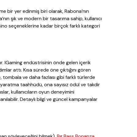
e bir yer edinmiş biri olarak, Rabona’nın
’nın şık ve modern bir tasarıma sahip, kullanıcı
ino seçeneklerine kadar birçok farklı kategori
tır. IGaming endüstrisinin önde gelen içerik
ımlar attı. Kısa sürede öne çıktığını gören
, tombala ve daha fazlası gibi farklı türlerde
ri yaratma taahhüdü, ona sayısız ödül ve takdir
lar, kullanıcıların oyun deneyimini
lanılabilir. Detaylı bilgi ve güncel kampanyalar
aman söyleyeceğini bilmek).
Bg Bass Bonanza