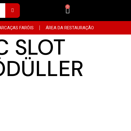
ARCAÇAS FARÓIS
ÁREA DA RESTAURAÇÃO
C SLOT
ÖDÜLLER