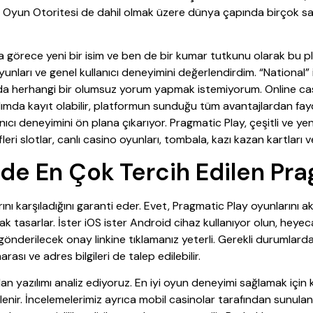
ta Oyun Otoritesi de dahil olmak üzere dünya çapında birçok s
 görece yeni bir isim ve ben de bir kumar tutkunu olarak bu p
nları ve genel kullanıcı deneyimini değerlendirdim. “National” is
nuda herhangi bir olumsuz yorum yapmak istemiyorum. Online ca
adımda kayıt olabilir, platformun sunduğu tüm avantajlardan fayda
nıcı deneyimini ön plana çıkarıyor. Pragmatic Play, çeşitli ve ye
ifleri slotlar, canlı casino oyunları, tombala, kazı kazan kartları 
’de En Çok Tercih Edilen Pra
ı karşıladığını garanti eder. Evet, Pragmatic Play oyunlarını akıl
tasarlar. İster iOS ister Android cihaz kullanıyor olun, heyecan v
nderilecek onay linkine tıklamanız yeterli. Gerekli durumlar
ası ve adres bilgileri de talep edilebilir.
an yazılımı analiz ediyoruz. En iyi oyun deneyimi sağlamak için ku
lenir. İncelemelerimiz ayrıca mobil casinolar tarafından sunulan