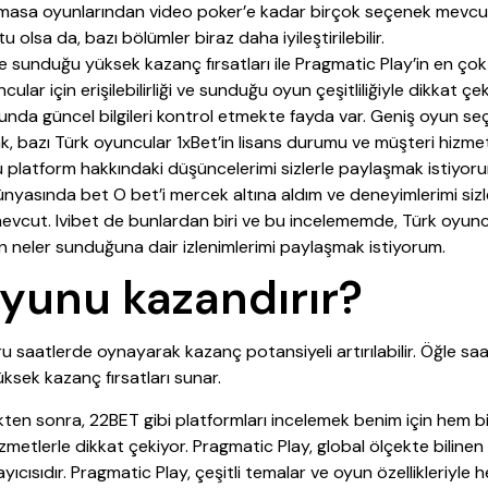
, masa oyunlarından video poker’e kadar birçok seçenek mevcu
u olsa da, bazı bölümler biraz daha iyileştirilebilir.
sunduğu yüksek kazanç fırsatları ile Pragmatic Play’in en çok
ular için erişilebilirliği ve sunduğu oyun çeşitliliğiyle dikkat ç
sunda güncel bilgileri kontrol etmekte fayda var. Geniş oyun seç
bazı Türk oyuncular 1xBet’in lisans durumu ve müşteri hizmetle
latform hakkındaki düşüncelerimi sizlerle paylaşmak istiyorum.
ünyasında bet O bet’i mercek altına aldım ve deneyimlerimi siz
mevcut. Ivibet de bunlardan biri ve bu incelememde, Türk oyun
n neler sunduğuna dair izlenimlerimi paylaşmak istiyorum.
oyunu kazandırır?
 saatlerde oynayarak kazanç potansiyeli artırılabilir. Öğle sa
ksek kazanç fırsatları sunar.
ten sonra, 22BET gibi platformları incelemek benim için hem bir
zmetlerle dikkat çekiyor. Pragmatic Play, global ölçekte bilinen
layıcısıdır. Pragmatic Play, çeşitli temalar ve oyun özellikleriyle