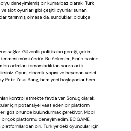
no’yu deneyimlemiş bir kumarbaz olarak, Türk
e slot oyunları gibi çeşitli oyunlar sunan,
adar tanınmış olmasa da, sundukları oldukça
un sağlar. Güvenlik politikaları gereği, çekim
in istenmesi mümkündür. Bu önlemler, Pinсo casino
Tüm bu adımları tamamladıktan sonra artık
bilirsiniz. Oyun, dinamik yapısı ve heyecan verici
lay Petir Zeus Bang, hem yeni başlayanlar hem
ları kontrol etmekte fayda var. Sonuç olarak,
cular için potansiyel vaat eden bir platform.
örleri göz önünde bulundurmak gerekiyor. Mobil
de birçok platformu deneyimledim. BC.GAME,
 platformlardan biri. Türkiye’deki oyuncular için