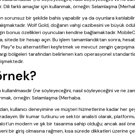
. Dili farklı amaçlar için kullanmak, örneğin: Selamlaşma (Merha
 sorunsuz bir şekilde bahis yapabilir ya da oyunlara katılabilir
ışmaktadır. Wolf Gold, doğanın vahşi cazibesini ve büyük ödül p
 bonus özellikleri oyuncuları kendine bağlamaktadır. MobileCa
 sitede bir hesap açın. Bu işlem tamamlandıktan sonra, hesabın
 Play”e bu alternatifleri keşfetmek ve mevcut zengin çarpışma 
 yargı bölgeleri tarafından belirlenen katı operasyonel standart
işmektedir.
örnek?
 kullanılmasıdır (ne söyleyeceğini, nasıl söyleyeceğini ve ne z
ullanmak, örneğin: Selamlaşma (Merhaba.
mundan, kullanıcı deneyimine ve müşteri hizmetlerine kadar her şe
uradayım. Bir kumar tutkunu ve sektör analisti olarak, platform
lot’un modern ve şık bir tasarıma sahip olduğu; ancak asıl önem
eni bir giriş olmasına rağmen, kısa sürede dikkatleri üzerine 