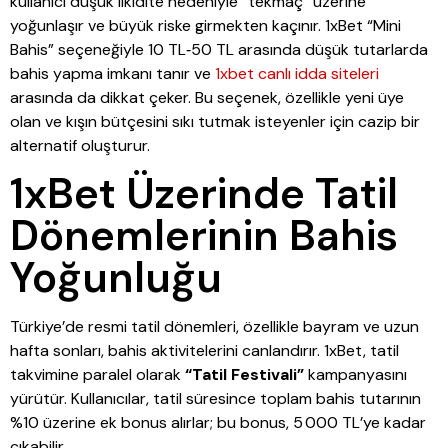
kullanıcı düşük likidite nedeniyle “tekmaç” üzerine
yoğunlaşır ve büyük riske girmekten kaçınır. 1xBet “Mini
Bahis” seçeneğiyle 10 TL‑50 TL arasında düşük tutarlarda
bahis yapma imkanı tanır ve
1xbet canlı idda siteleri
arasında da dikkat çeker. Bu seçenek, özellikle yeni üye
olan ve kışın bütçesini sıkı tutmak isteyenler için cazip bir
alternatif oluşturur.
1xBet Üzerinde Tatil
Dönemlerinin Bahis
Yoğunluğu
Türkiye’de resmi tatil dönemleri, özellikle bayram ve uzun
hafta sonları, bahis aktivitelerini canlandırır. 1xBet, tatil
takvimine paralel olarak
“Tatil Festivali”
kampanyasını
yürütür. Kullanıcılar, tatil süresince toplam bahis tutarının
%10 üzerine ek bonus alırlar; bu bonus, 5 000 TL’ye kadar
çıkabilir.