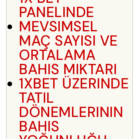
PANELINDE
MEVSIMSEL
MAÇ SAYISI VE
ORTALAMA
BAHIS MIKTARI
1XBET ÜZERINDE
TATIL
DÖNEMLERININ
BAHIS