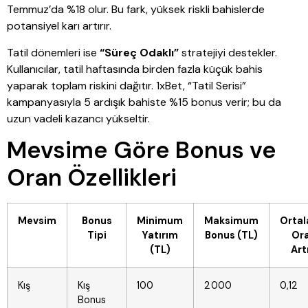
Temmuz’da %18 olur. Bu fark, yüksek riskli bahislerde
potansiyel karı artırır.
Tatil dönemleri ise
“Süreç Odaklı”
stratejiyi destekler.
Kullanıcılar, tatil haftasında birden fazla küçük bahis
yaparak toplam riskini dağıtır. 1xBet, “Tatil Serisi”
kampanyasıyla 5 ardışık bahiste %15 bonus verir; bu da
uzun vadeli kazancı yükseltir.
Mevsime Göre Bonus ve
Oran Özellikleri
Mevsim
Bonus
Minimum
Maksimum
Orta
Tipi
Yatırım
Bonus (TL)
Or
(TL)
Art
Kış
Kış
100
2 000
0,12
Bonus