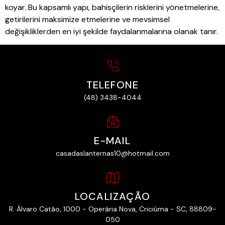
koyar. Bu kapsamlı yapı, bahisçilerin risklerini yönetmelerine,
getirilerini maksimize etmelerine ve mevsimsel
değişikliklerden en iyi şekilde faydalanmalarına olanak tanır.
TELEFONE
(48) 3438-4044
E-MAIL
casadaslanternas10@hotmail.com
LOCALIZAÇÃO
R. Álvaro Catão, 1000 - Operária Nova, Criciúma - SC, 88809-
050