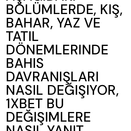
BÖLÜMLERDE, KIŞ,
BAHAR, YAZ VE
TATIL
DÖNEMLERINDE
BAHIS
DAVRANIŞLARI
NASIL DEĞIŞIYOR,
1XBET BU
DEĞIŞIMLERE
NASIL YANIT