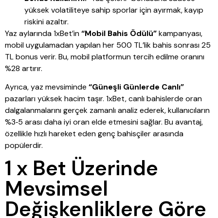
yüksek volatiliteye sahip sporlar için ayırmak, kayıp
riskini azaltır.
Yaz aylarında 1xBet’in
“Mobil Bahis Ödülü”
kampanyası,
mobil uygulamadan yapılan her 500 TL’lik bahis sonrası 25
TL bonus verir. Bu, mobil platformun tercih edilme oranını
%28 artırır.
Ayrıca, yaz mevsiminde
“Güneşli Günlerde Canlı”
pazarları yüksek hacim taşır. 1xBet, canlı bahislerde oran
dalgalanmalarını gerçek zamanlı analiz ederek, kullanıcıların
%3‑5 arası daha iyi oran elde etmesini sağlar. Bu avantaj,
özellikle hızlı hareket eden genç bahisçiler arasında
popülerdir.
1 x Bet Üzerinde
Mevsimsel
Değişkenliklere Göre