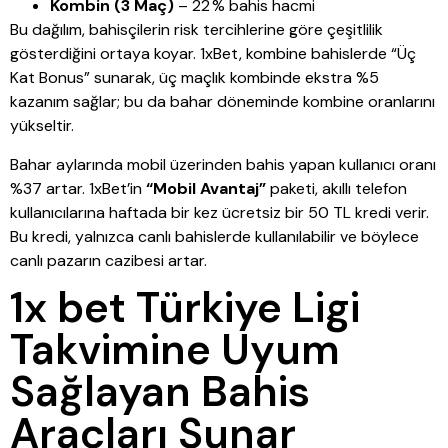
Kombin (3 Maç)
– 22 % bahis hacmi
Bu dağılım, bahisçilerin risk tercihlerine göre çeşitlilik
gösterdiğini ortaya koyar. 1xBet, kombine bahislerde “Üç
Kat Bonus” sunarak, üç maçlık kombinde ekstra %5
kazanım sağlar; bu da bahar döneminde kombine oranlarını
yükseltir.
Bahar aylarında mobil üzerinden bahis yapan kullanıcı oranı
%37 artar. 1xBet’in
“Mobil Avantaj”
paketi, akıllı telefon
kullanıcılarına haftada bir kez ücretsiz bir 50 TL kredi verir.
Bu kredi, yalnızca canlı bahislerde kullanılabilir ve böylece
canlı pazarın cazibesi artar.
1x bet Türkiye Ligi
Takvimine Uyum
Sağlayan Bahis
Araçları Sunar