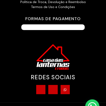
Política de Troca, Devolução e Reembolso
Termos de Uso e Condições
FORMAS DE PAGAMENTO
REDES SOCIAIS