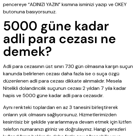
pencereye “ADINIZI YAZIN” kısmına isminizi yazıp ve OKEY
butonuna basıyorsunuz.
5000 güne kadar
adli para cezası ne
demek?
Adli para cezasının üst sınırı 730 gün olmasına karşın suçun
kanunda belirlenen cezası daha fazla ise o suça özgü
düzenlenen adli para cezası dikkate alınmalıdır. Mesela
Nitelikli dolandırıcılık suçunun cezası 2 yıldan 7 yıla kadar
hapis ve 5000 güne kadar adli para cezasıdır.
Aynı renkteki toplardan en az 3 tanesini birleştirerek
onların yok olmasını sağlıyorsunuz. Hizmetlerimizden
kesintisiz bir şekilde yararlanmaya devam etmek için lütfen
telefon numaranızı giriniz ve doğrulayınız. Hangi çerezleri