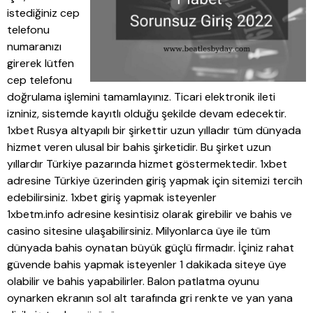
istediğiniz cep
telefonu
numaranızı
girerek lütfen
cep telefonu
doğrulama işlemini tamamlayınız. Ticari elektronik ileti
izniniz, sistemde kayıtlı olduğu şekilde devam edecektir.
1xbet Rusya altyapılı bir şirkettir uzun yılladır tüm dünyada
hizmet veren ulusal bir bahis şirketidir. Bu şirket uzun
yıllardır Türkiye pazarında hizmet göstermektedir. 1xbet
adresine Türkiye üzerinden giriş yapmak için sitemizi tercih
edebilirsiniz. 1xbet giriş yapmak isteyenler
1xbetm.info adresine kesintisiz olarak girebilir ve bahis ve
casino sitesine ulaşabilirsiniz. Milyonlarca üye ile tüm
dünyada bahis oynatan büyük güçlü firmadır. İçiniz rahat
güvende bahis yapmak isteyenler 1 dakikada siteye üye
olabilir ve bahis yapabilirler. Balon patlatma oyunu
oynarken ekranın sol alt tarafında gri renkte ve yan yana