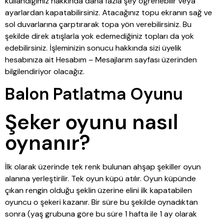
kullandığımız hakkında daha fazla şey öğrenebilir veya
ayarlardan kapatabilirsiniz. Atacağınız topu ekranın sağ ve
sol duvarlarına çarptırarak topa yön verebilirsiniz. Bu
şekilde direk atışlarla yok edemediğiniz topları da yok
edebilirsiniz. İşleminizin sonucu hakkında sizi üyelik
hesabınıza ait Hesabım – Mesajlarım sayfası üzerinden
bilgilendiriyor olacağız.
Balon Patlatma Oyunu
Şeker oyunu nasıl
oynanır?
İlk olarak üzerinde tek renk bulunan ahşap şekiller oyun
alanına yerleştirilir. Tek oyun küpü atılır. Oyun küpünde
çıkan rengin olduğu şeklin üzerine elini ilk kapatabilen
oyuncu o şekeri kazanır. Bir süre bu şekilde oynadıktan
sonra (yaş grubuna göre bu süre 1 hafta ile 1 ay olarak