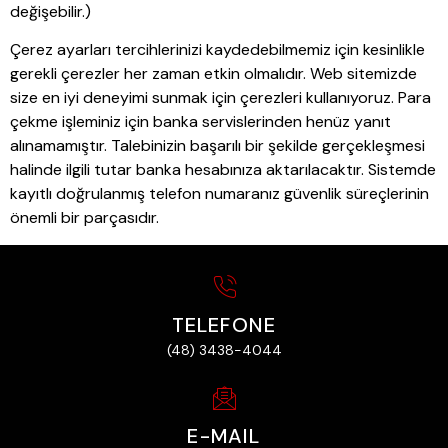
değişebilir.)
Çerez ayarları tercihlerinizi kaydedebilmemiz için kesinlikle
gerekli çerezler her zaman etkin olmalıdır. Web sitemizde
size en iyi deneyimi sunmak için çerezleri kullanıyoruz. Para
çekme işleminiz için banka servislerinden henüz yanıt
alınamamıştır. Talebinizin başarılı bir şekilde gerçekleşmesi
halinde ilgili tutar banka hesabınıza aktarılacaktır. Sistemde
kayıtlı doğrulanmış telefon numaranız güvenlik süreçlerinin
önemli bir parçasıdır.
TELEFONE
(48) 3438-4044
E-MAIL