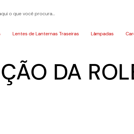
s
Lentes de Lanternas Traseiras
Lâmpadas
Car
OÇÃO DA ROL