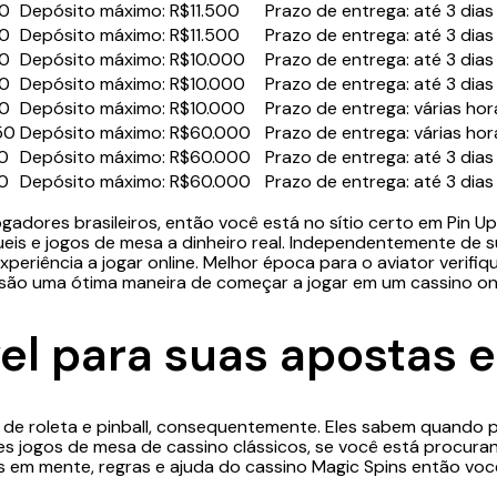
60
Depósito máximo: R$11.500
Prazo de entrega: até 3 dias
60
Depósito máximo: R$11.500
Prazo de entrega: até 3 dias
50
Depósito máximo: R$10.000
Prazo de entrega: até 3 dias
50
Depósito máximo: R$10.000
Prazo de entrega: até 3 dias
60
Depósito máximo: R$10.000
Prazo de entrega: várias hor
50
Depósito máximo: R$60.000
Prazo de entrega: várias hor
0
Depósito máximo: R$60.000
Prazo de entrega: até 3 dias
0
Depósito máximo: R$60.000
Prazo de entrega: até 3 dias
ogadores brasileiros, então você está no sítio certo em Pin
ueis e jogos de mesa a dinheiro real. Independentemente de s
xperiência a jogar online. Melhor época para o aviator verif
são uma ótima maneira de começar a jogar em um cassino onl
vel para suas apostas e
s de roleta e pinball, consequentemente. Eles sabem quando
sses jogos de mesa de cassino clássicos, se você está proc
as em mente, regras e ajuda do cassino Magic Spins então vo