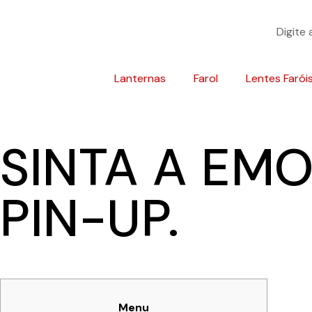
Lanternas
Farol
Lentes Farói
SINTA A EM
PIN-UP.
Menu