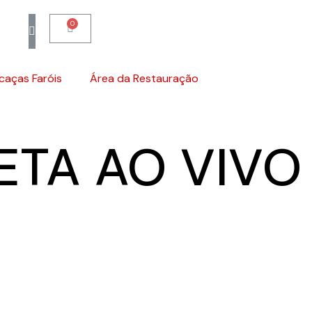
caças Faróis
Área da Restauração
ETA AO VIVO