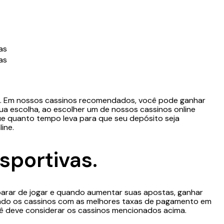
as
as
 Up. Em nossos cassinos recomendados, você pode ganhar
ua escolha, ao escolher um de nossos cassinos online
ique quanto tempo leva para que seu depósito seja
ine.
sportivas.
 parar de jogar e quando aumentar suas apostas, ganhar
urando os cassinos com as melhores taxas de pagamento em
cê deve considerar os cassinos mencionados acima.