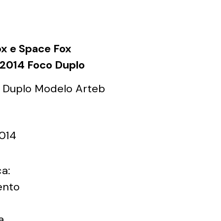
ox e Space Fox
 2014 Foco Duplo
o Duplo Modelo Arteb
2014
a:
ento
a