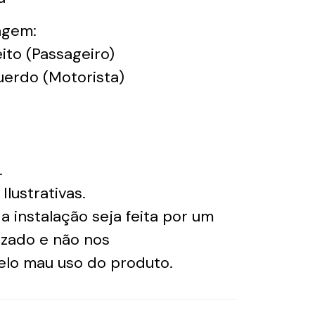
agem:
ito (Passageiro)
uerdo (Motorista)
.
lustrativas.
instalação seja feita por um
lizado e não nos
elo mau uso do produto.