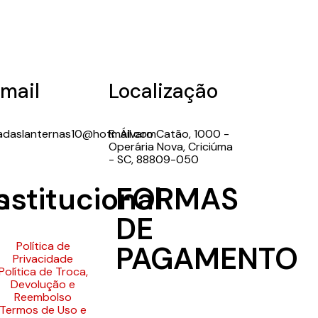
mail
Localização
adaslanternas10@hotmail.com
R. Álvaro Catão, 1000 -
Operária Nova, Criciúma
- SC, 88809-050
s
nstitucional
FORMAS
DE
Política de
PAGAMENTO
Privacidade
Política de Troca,
Devolução e
Reembolso
Termos de Uso e