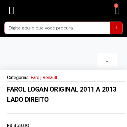
LENTES FARÓIS
LENTES DE LANTERNAS TRASEIRAS
CARCAÇAS FARÓIS
ÁREA DA RESTAURAÇÃO
Categorias:
Farol
,
Renault
FAROL LOGAN ORIGINAL 2011 A 2013
LADO DIREITO
R$
459,00