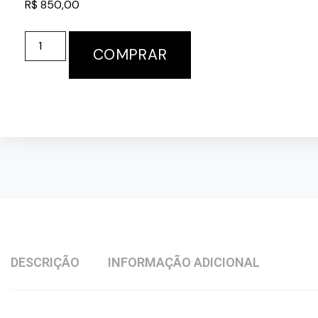
R$
850,00
FAROL
COMPRAR
CAPTUR
FRISO
CROMADO
2017
A
2021
LADO
DIREITO
QUANTIDADE
DESCRIÇÃO
INFORMAÇÃO ADICIONAL