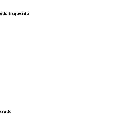
rado Esquerdo
perado