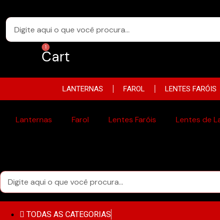
Pular
para
o
conteúdo
Cart
LANTERNAS
FAROL
LENTES FARÓIS
Lanternas
Farol
Lentes Faróis
Lentes de L
TODAS AS CATEGORIAS