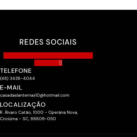
REDES SOCIAIS
Jki-instagram-1-light
Jki-facebook-light
Whatsapp
TELEFONE
(48) 3438-4044
E-MAIL
casadaslanternas10@hotmail.com
LOCALIZAÇÃO
R. Álvaro Catão, 1000 - Operária Nova,
Criciúma - SC, 88809-050