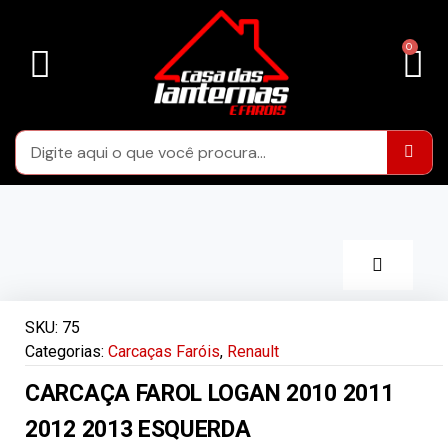
LENTES FARÓIS
LENTES DE LANTERNAS TRASEIRAS
CARCAÇAS FARÓIS
ÁREA DA RESTAURAÇÃO
SKU:
75
Categorias:
Carcaças Faróis
,
Renault
CARCAÇA FAROL LOGAN 2010 2011
2012 2013 ESQUERDA