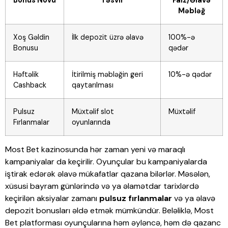
Məbləğ
Xoş Gəldin
İlk depozit üzrə əlavə
100%-ə
Bonusu
qədər
Həftəlik
İtirilmiş məbləğin geri
10%-ə qədər
Cashback
qaytarılması
Pulsuz
Müxtəlif slot
Müxtəlif
Fırlanmalar
oyunlarında
Most Bet kazinosunda hər zaman yeni və maraqlı
kampaniyalar da keçirilir. Oyunçular bu kampaniyalarda
iştirak edərək əlavə mükafatlar qazana bilərlər. Məsələn,
xüsusi bayram günlərində və ya əlamətdar tarixlərdə
keçirilən aksiyalar zamanı
pulsuz fırlanmalar
və ya əlavə
depozit bonusları əldə etmək mümkündür. Beləliklə, Most
Bet platforması oyunçularına həm əyləncə, həm də qazanc