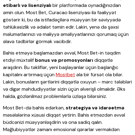
etibarlı və lisenziyalı
bir platformada oynadığınızdan
əmin olun. Most Bet, Curacao lisenziyası ilə fəaliyyət
göstərir ki, bu da istifadəçilərə müəyyən bir səviyyədə
təhlükəsizlik və ədalət təmin edir. Lakin, yenə də şəxsi
məlumatlarınızı və maliyyə əməliyyatlarınızı qorumaq üçün
əlavə tədbirlər görmək vacibdir.
Bahis etməyə başlamazdan əvvəl, Most Bet-in təqdim
etdiyi müxtəlif
bonus və promosyonları
diqqətlə
araşdırın. Bu təkliflər, yeni başlayanlar üçün başlanğıc
kapitalını artırmaq üçün
Mostbet
əla bir fürsət ola bilər.
Lakin, bonusların şərtlərini diqqətlə oxuyun – mərc tələbləri
və digər məhdudiyyətlər sizin üçün əlverişli olmalıdır. Əks
halda, gözlənilməz problemlərlə üzləşə bilərsiniz.
Most Bet-də bahis edərkən,
strategiya və idarəetmə
məsələlərinə xüsusi diqqət yetirin. Bahis etməzdən əvvəl
büdcənizi müəyyənləşdirin və ona sadiq qalın.
Məğlubiyyətlər zamanı emosional qərarlar verməkdən