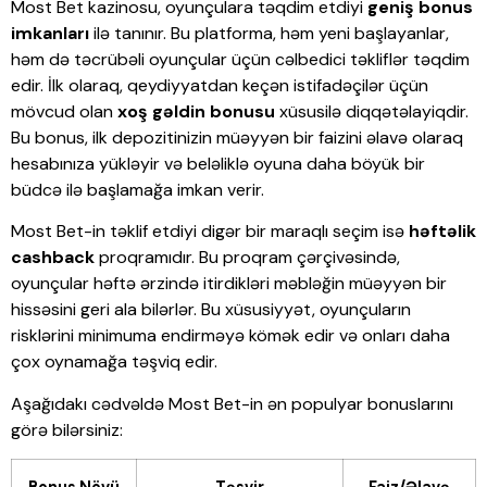
Most Bet kazinosu, oyunçulara təqdim etdiyi
geniş bonus
imkanları
ilə tanınır. Bu platforma, həm yeni başlayanlar,
həm də təcrübəli oyunçular üçün cəlbedici təkliflər təqdim
edir. İlk olaraq, qeydiyyatdan keçən istifadəçilər üçün
mövcud olan
xoş gəldin bonusu
xüsusilə diqqətəlayiqdir.
Bu bonus, ilk depozitinizin müəyyən bir faizini əlavə olaraq
hesabınıza yükləyir və beləliklə oyuna daha böyük bir
büdcə ilə başlamağa imkan verir.
Most Bet-in təklif etdiyi digər bir maraqlı seçim isə
həftəlik
cashback
proqramıdır. Bu proqram çərçivəsində,
oyunçular həftə ərzində itirdikləri məbləğin müəyyən bir
hissəsini geri ala bilərlər. Bu xüsusiyyət, oyunçuların
risklərini minimuma endirməyə kömək edir və onları daha
çox oynamağa təşviq edir.
Aşağıdakı cədvəldə Most Bet-in ən populyar bonuslarını
görə bilərsiniz:
Bonus Növü
Təsvir
Faiz/Əlavə