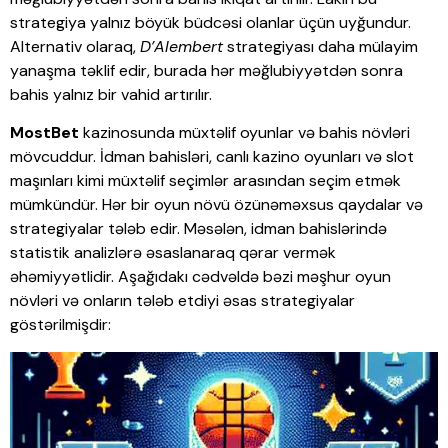
strategiya yalnız böyük büdcəsi olanlar üçün uyğundur.
Alternativ olaraq,
D’Alembert
strategiyası daha mülayim
yanaşma təklif edir, burada hər məğlubiyyətdən sonra
bahis yalnız bir vahid artırılır.
MostBet
kazinosunda müxtəlif oyunlar və bahis növləri
mövcuddur. İdman bahisləri, canlı kazino oyunları və slot
maşınları kimi müxtəlif seçimlər arasından seçim etmək
mümkündür. Hər bir oyun növü özünəməxsus qaydalar və
strategiyalar tələb edir. Məsələn, idman bahislərində
statistik analizlərə əsaslanaraq qərar vermək
əhəmiyyətlidir. Aşağıdakı cədvəldə bəzi məşhur oyun
növləri və onların tələb etdiyi əsas strategiyalar
göstərilmişdir: