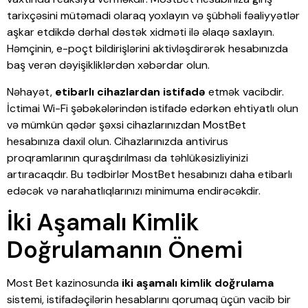
tarixçəsini mütəmadi olaraq yoxlayın və şübhəli fəaliyyətlər
aşkar etdikdə dərhal dəstək xidməti ilə əlaqə saxlayın.
Həmçinin, e-poçt bildirişlərini aktivləşdirərək hesabınızda
baş verən dəyişikliklərdən xəbərdar olun.
Nəhayət,
etibarlı cihazlardan istifadə
etmək vacibdir.
İctimai Wi-Fi şəbəkələrindən istifadə edərkən ehtiyatlı olun
və mümkün qədər şəxsi cihazlarınızdan MostBet
hesabınıza daxil olun. Cihazlarınızda antivirus
proqramlarının quraşdırılması da təhlükəsizliyinizi
artıracaqdır. Bu tədbirlər MostBet hesabınızı daha etibarlı
edəcək və narahatlıqlarınızı minimuma endirəcəkdir.
İki Aşamalı Kimlik
Doğrulamanın Önemi
Most Bet kazinosunda
iki aşamalı kimlik doğrulama
sistemi, istifadəçilərin hesablarını qorumaq üçün vacib bir