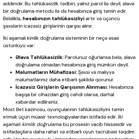
addımdır. Bu təhlükəsizlik tədbiri, yalnız parol ilə deyil, əlavə
bir doğrulama metodu ilə də hesabınıza giriş təmin edir.
Beləliklə,
hesabınızın təhlükəsizliyi
artır və üçüncü
şəxslərin icazəsiz girişlərinin qarşısı alınır.
İki aşamalı kimlik doğrulama sisteminin bir neçə əsas
üstünlüyü var:
Əlavə Təhlükəsizlik:
Parolunuz oğurlansa belə, əlavə
doğrulama olmadan hesabınıza giriş mümkün deyil.
Məlumatların Mühafizəsi:
Şəxsi və maliyyə
məlumatlarınız daha etibarlı şəkildə qorunur.
İcazəsiz Girişlərin Qarşısının Alınması:
Hesabınıza
başqa bir cihazdan giriş cəhdi olarsa, dərhal
xəbərdar edilirsiniz.
Most Bet kazinosu, oyunçularının təhlükəsizliyini təmin
etmək üçün müasir texnologiyalardan istifadə edir.
İki
aşamalı kimlik doğrulama
bu prosesin vacib hissəsidir və
istifadəçilərə daha rahat və etibarlı oyun təcrübəsi təqdim