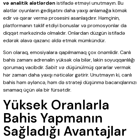
və analitik alətlərdən
istifadə etməyi unutmayın. Bu
alətlər oyunların gedişatını daha yaxşı anlamağa kömək
edir və qərar vermə prosesini asanlaşdırır. Həmçinin,
platformanın təklif etdiyi bonuslar və promosyonlar da
diqqət mərkəzində olmalıdır. Onlardan düzgün istifadə
edərək əlavə qazanc əldə etmək mümkündür.
Son olaraq, emosiyalara qapılmamaq çox önəmlidir. Canlı
bahis zamanı adrenalin yüksək ola bilər, lakin soyuqqanlılığı
qorumaq vacibdir.
Sabit və düşünülmüş
qərarlar vermək
hər zaman daha yaxşı nəticələr gətirir. Unutmayın ki, canlı
bahis həm əyləncə, həm də strateji düşünmə bacarıqlarınızı
sınamaq üçün əla bir fürsətdir.
Yüksek Oranlarla
Bahis Yapmanın
Sağladığı Avantajlar