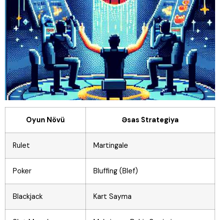
Oyun Növü
Əsas Strategiya
Rulet
Martingale
Poker
Bluffing (Blef)
Blackjack
Kart Sayma