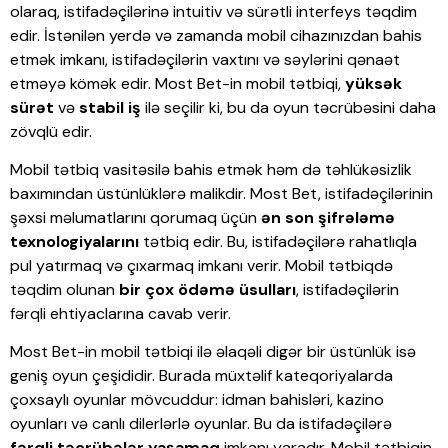
olaraq, istifadəçilərinə intuitiv və sürətli interfeys təqdim
edir. İstənilən yerdə və zamanda mobil cihazınızdan bahis
etmək imkanı, istifadəçilərin vaxtını və səylərini qənaət
etməyə kömək edir. Most Bet-in mobil tətbiqi,
yüksək
sürət
və
stabil iş
ilə seçilir ki, bu da oyun təcrübəsini daha
zövqlü edir.
Mobil tətbiq vasitəsilə bahis etmək həm də təhlükəsizlik
baxımından üstünlüklərə malikdir. Most Bet, istifadəçilərinin
şəxsi məlumatlarını qorumaq üçün
ən son şifrələmə
texnologiyalarını
tətbiq edir. Bu, istifadəçilərə rahatlıqla
pul yatırmaq və çıxarmaq imkanı verir. Mobil tətbiqdə
təqdim olunan
bir çox ödəmə üsulları
, istifadəçilərin
fərqli ehtiyaclarına cavab verir.
Most Bet-in mobil tətbiqi ilə əlaqəli digər bir üstünlük isə
geniş oyun çeşididir. Burada müxtəlif kateqoriyalarda
çoxsaylı oyunlar mövcuddur: idman bahisləri, kazino
oyunları və canlı dilerlərlə oyunlar. Bu da istifadəçilərə
fərqli təcrübələr yaşamaq
imkanı yaradır. Mobil tətbiqin