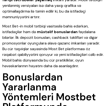
yenilənmiş versiyaları isə daha yaxşı qrafika və
optimallaşdırma ilə təmin edilir ki, bu da istifadəçi
məmnuniyyətini artırır.
Most Bet-in mobil tətbiqi vasitəsilə bahis edərkən,
istifadəçilər həm də
müxtəlif bonuslardan
faydalana
bilərlər. İlk depozit bonusları, cashback təklifləri və digər
promosyonlar oyunçulara əlavə qazanc imkanları yaradır.
Bu cür təşviqlər sayəsində Most Bet platforması öz
rəqabət qabiliyyətini qoruyur və yeni istifadəçiləri cəlb edir.
Mobil bahis dünyasında bu cür pratikliklər, oyun
həvəskarlarının həyatını daha da asanlaşdırır.
Bonuslardan
Yararlanma
Yöntemleri Mostbet