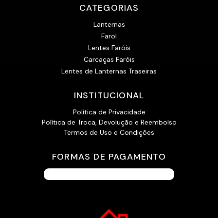
CATEGORIAS
Lanternas
Farol
Lentes Faróis
Carcaças Faróis
Lentes de Lanternas Traseiras
INSTITUCIONAL
Política de Privacidade
Política de Troca, Devolução e Reembolso
Termos de Uso e Condições
FORMAS DE PAGAMENTO