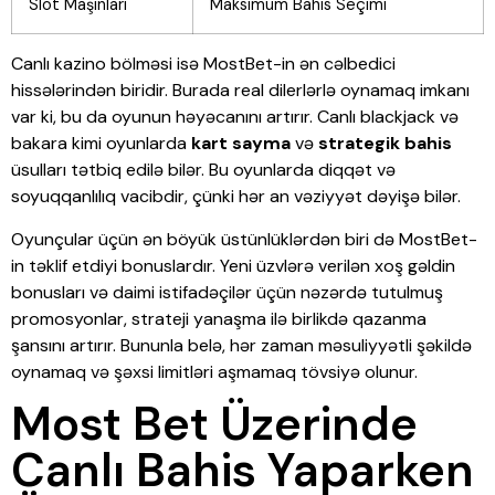
Slot Maşınları
Maksimum Bahis Seçimi
Canlı kazino bölməsi isə MostBet-in ən cəlbedici
hissələrindən biridir. Burada real dilerlərlə oynamaq imkanı
var ki, bu da oyunun həyəcanını artırır. Canlı blackjack və
bakara kimi oyunlarda
kart sayma
və
strategik bahis
üsulları tətbiq edilə bilər. Bu oyunlarda diqqət və
soyuqqanlılıq vacibdir, çünki hər an vəziyyət dəyişə bilər.
Oyunçular üçün ən böyük üstünlüklərdən biri də MostBet-
in təklif etdiyi bonuslardır. Yeni üzvlərə verilən xoş gəldin
bonusları və daimi istifadəçilər üçün nəzərdə tutulmuş
promosyonlar, strateji yanaşma ilə birlikdə qazanma
şansını artırır. Bununla belə, hər zaman məsuliyyətli şəkildə
oynamaq və şəxsi limitləri aşmamaq tövsiyə olunur.
Most Bet Üzerinde
Canlı Bahis Yaparken