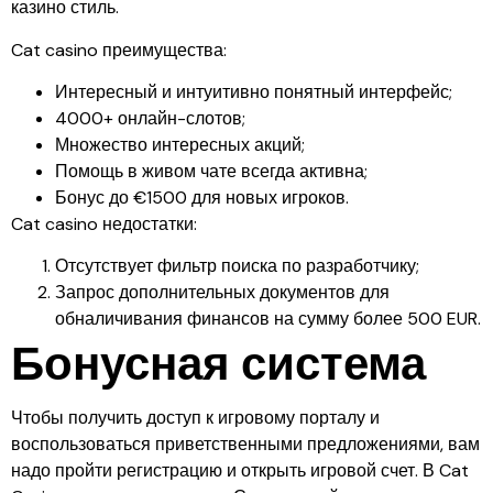
казино стиль.
Cat casino преимущества:
Интересный и интуитивно понятный интерфейс;
4000+ онлайн-слотов;
Множество интересных акций;
Помощь в живом чате всегда активна;
Бонус до €1500 для новых игроков.
Cat casino недостатки:
Отсутствует фильтр поиска по разработчику;
Запрос дополнительных документов для
обналичивания финансов на сумму более 500 EUR.
Бонусная система
Чтобы получить доступ к игровому порталу и
воспользоваться приветственными предложениями, вам
надо пройти регистрацию и открыть игровой счет. В Cat