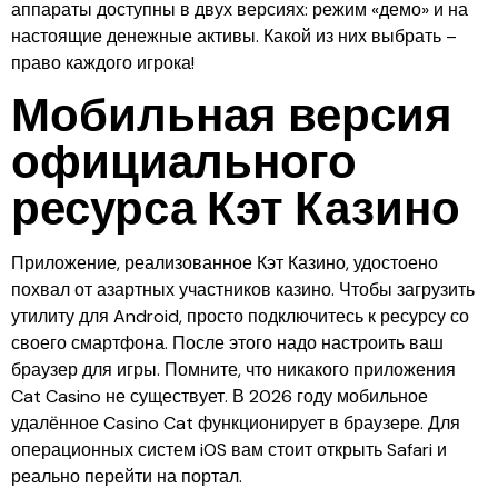
аппараты доступны в двух версиях: режим «демо» и на
настоящие денежные активы. Какой из них выбрать –
право каждого игрока!
Мобильная версия
официального
ресурса Кэт Казино
Приложение, реализованное Кэт Казино, удостоено
похвал от азартных участников казино. Чтобы загрузить
утилиту для Android, просто подключитесь к ресурсу со
своего смартфона. После этого надо настроить ваш
браузер для игры. Помните, что никакого приложения
Cat Casino не существует. В 2026 году мобильное
удалённое Casino Cat функционирует в браузере. Для
операционных систем iOS вам стоит открыть Safari и
реально перейти на портал.