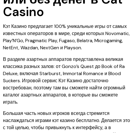
Casino
Кэт Казино предлагает 100% уникальные игры от самых
известных операторов в мире, среди которых Novomatic,
Play’N’Go, Pragmatic Play, Fugaso, Belatra, Microgaming,
NetEnt, Wazdan, NextGen и Playson.
В разделе азартных аппаратов представлена великая
классика разных залов: от Gonzo’s Quest до Book of Ra
Deluxe, включая Starburst, Immortal Romance и Blood
Suckers. Игровой сервис Кэт Казино достаточно
востребован, поэтому там вы сможете найти огромный
каталог азартных аппаратов, в которые вы сможете
играть.
Большая часть новых игроков всегда стремится
наслаждаться играми кэт казино бесплатно. Делается это
с той целью, чтобы привыкнуть к интерфейсу, а в