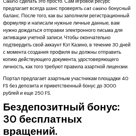
Casino сделать это просто. Сам игровой ресурс
предлагает всегда шанс проверять cat casino бонусный
баланс. После того, как вы заполнили регистрационный
формуляр и написали нужные личные данные, вам
нужно дождаться отправки электронного письма для
активации учетной записи. Чтобы окончательно
подтвердить свой аккаунт Кэт Казино, в течение 30 дней
с момента создания профиля вы должны отправить
копию действующего документа, удостоверяющего
личность, как того требуют правила азартной лицензии.
Портал предлагает азартным участникам площадки 40
FS без депозита и приветственный бонус до 3000
рублей и еще 250 FS.
Бездепозитный бонус:
30 бесплатных
вращений.