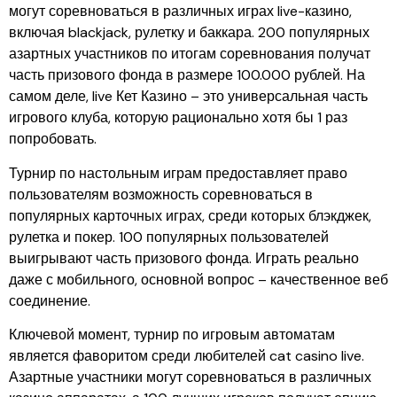
могут соревноваться в различных играх live-казино,
включая blackjack, рулетку и баккара. 200 популярных
азартных участников по итогам соревнования получат
часть призового фонда в размере 100.000 рублей. На
самом деле, live Кет Казино – это универсальная часть
игрового клуба, которую рационально хотя бы 1 раз
попробовать.
Турнир по настольным играм предоставляет право
пользователям возможность соревноваться в
популярных карточных играх, среди которых блэкджек,
рулетка и покер. 100 популярных пользователей
выигрывают часть призового фонда. Играть реально
даже с мобильного, основной вопрос – качественное веб
соединение.
Ключевой момент, турнир по игровым автоматам
является фаворитом среди любителей cat casino live.
Азартные участники могут соревноваться в различных