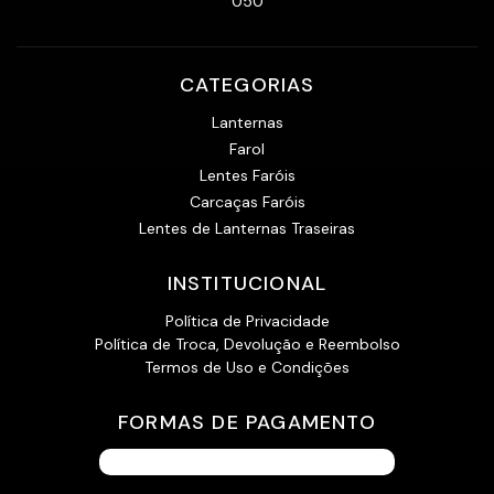
050
CATEGORIAS
Lanternas
Farol
Lentes Faróis
Carcaças Faróis
Lentes de Lanternas Traseiras
INSTITUCIONAL
Política de Privacidade
Política de Troca, Devolução e Reembolso
Termos de Uso e Condições
FORMAS DE PAGAMENTO