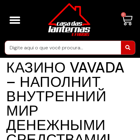
LENTES FARÓIS
LENTES DE LANTERNAS TRASEIRAS
CARCAÇAS FARÓIS
ÁREA DA RESTAURAÇÃO
КАЗИНО VAVADA
– НАПОЛНИТ
ВНУТРЕННИЙ
МИР
ДЕНЕЖНЫМИ
СРЕДСТВАМИ!