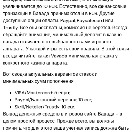
увеличивается до 10 EUR. Естественно, все финансовые
транзакции в Вавада принимаются и в RUB. Другие
доступные опции оплаты: Paypal, Paysafecard или
Trustly. Все они бесплатны, комиссия не берётся. Всегда
обращайте внимание, минимальный депозит в казино
вавада отличается от выбранного вами игрового
аппарата. У каждой игры есть свои правила. В этой связи
всегда читайте, какая Vavada минимальная ставка у
конкретного казино аппарата.
Вот сводка актуальных вариантов ставок и
минимальных сумм пополнения:
VISA/Mastercard: 5 евро;
Paypal/Банковский перевод: 10 eur;
Skrill/Neteller/Trustly: 10 eur.
Вывод денежных средств в игровом сайте Вавада – в
целом простой процесс. Прежде всего, вы должны
помнить, что для этого ваша учетная запись должна быть