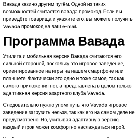
Вавада казино другим путём. Одной из таких
возможностей считается вавада промокод. Если вы
приведёте товарища и укажите его, вы можете получить
Vavada промокод на ваш e-mail.
Программа Вавада
Утилита и мобильная версия Вавада считаются его
сильной стороной, поскольку это игровое заведение,
ориентированное на игры на нашем смартфоне или
планшете. Фактически это одно и тоже самое, так как
самого приложения нет, а представлена в целом только
адаптивная версия азартного клуба Vavada.
Следовательно нужно упомянуть, что Vavada игровое
заведение загрузить нельзя, так как его на самом деле не
предусмотрено. Но, учитывая адаптивную версию,
каждый игрок может комфортно наслаждаться игрой.