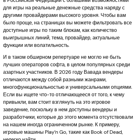
в Российской Федерации с большими возможностями
для игры на реальные денежные средства наряду с
другими провайдерами высокого уровня. Чтобы вам
было проще, на страницах вы можете фильтровать все
доступные игры по таким блокам, как количество
выигрышных линий, тема, провайдер, актуальные
функции или волатильность.
И в таком обширном репертуаре не могло не быть
лучших операторов софта, в целом популярных среди
азартных участников. В 2026 году Вавада вендеры
отличаются между собой разными жанрами,
многофункциональностью и универсальными опциями.
Если вы ищете что-то отличающееся от того, к чему
привыкли, вам стоит взглянуть на это игровое
заведение, поскольку в нем доступны вендеры и
разработчики, которые до этого момента отсутствовали
на нашем иногда ограниченном рынке. К примеру,
игровые машины Play’n Go, такие как Book of Dead,
нелегко найти.