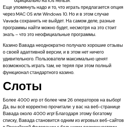
официально на iOs нельзя.
Еще упомянуть надо и то, что играть предлагается опция
через MAC OS или Windows 10. Но и в этом случае
Vavada сохранить не выйдет. На самом деле, разные
программы найти можно будет, несмотря на это стоит
знать – что это неофициальные программы.
Казино Вавада неоднократно получало хорошие отзывы
о своей адаптивной версии, и в этом нет ничего
удивительного. Пользователи максимально ценят
возможность играть там, не теряя при этом полный
функционал стандартного казино.
Слоты
Более 4000 игр от более чем 26 операторов на выбор!
Да, вы всё корректно прочитали: у вас на веб-странице
Вавада около 4000 игр! Благодаря этому богатому
списку, Вавада становится одним из игровых веб-сайтов