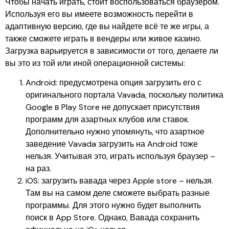
Чтобы начать играть, стоит воспользоваться браузером.
Используя его вы имеете возможность перейти в
адаптивную версию, где вы найдете всё те же игры, а
также сможете играть в вендеры или живое казино.
Загрузка варьируется в зависимости от того, делаете ли
вы это из той или иной операционной системы:
Android: предусмотрена опция загрузить его с
оригинального портала Vavada, поскольку политика
Google в Play Store не допускает присутствия
программ для азартных клубов или ставок.
Дополнительно нужно упомянуть, что азартное
заведение Vavada загрузить на Android тоже
нельзя. Учитывая это, играть используя браузер –
на раз.
iOS: загрузить вавада через Apple store – нельзя.
Там вы на самом деле сможете выбрать разные
программы. Для этого нужно будет выполнить
поиск в App Store. Однако, Вавада сохранить