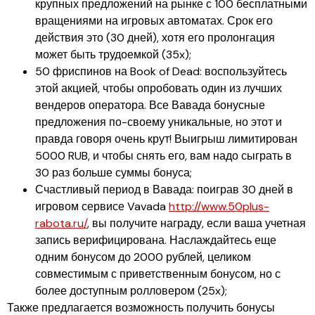
крупных предложений на рынке с 100 бесплатными
вращениями на игровых автоматах. Срок его
действия это (30 дней), хотя его пролонгация
может быть трудоемкой (35x);
50 фриспинов на Book of Dead: воспользуйтесь
этой акцией, чтобы опробовать один из лучших
вендеров оператора. Все Вавада бонусные
предложения по-своему уникальные, но этот и
правда говоря очень крут! Выигрыш лимитирован
5000 RUB, и чтобы снять его, вам надо сыграть в
30 раз больше суммы бонуса;
Счастливый период в Вавада: поиграв 30 дней в
игровом сервисе Vavada
http://www.50plus-
rabota.ru/
, вы получите награду, если ваша учетная
запись верифицирована. Наслаждайтесь еще
одним бонусом до 2000 рублей, целиком
совместимым с приветственным бонусом, но с
более доступным ролловером (25x);
Также предлагается возможность получить бонусы