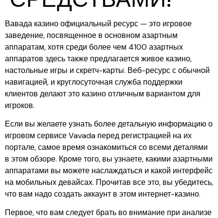
Вавада казино официальный ресурс — это игровое
заведение, посвященное в основном азартным
аппаратам, хотя среди более чем 4100 азартных
аппаратов здесь также предлагается живое казино,
настольные игры и скретч-карты. Веб-ресурс с обычной
навигацией, и круглосуточная служба поддержки
клиентов делают это казино отличным вариантом для
игроков.
Если вы желаете узнать более детальную информацию о
игровом сервисе Vavada перед регистрацией на их
портале, самое время ознакомиться со всеми деталями
в этом обзоре. Кроме того, вы узнаете, какими азартными
аппаратами вы можете наслаждаться и какой интерфейс
на мобильных девайсах. Прочитав все это, вы убедитесь,
что вам надо создать аккаунт в этом интернет-казино.
Первое, что вам следует брать во внимание при анализе