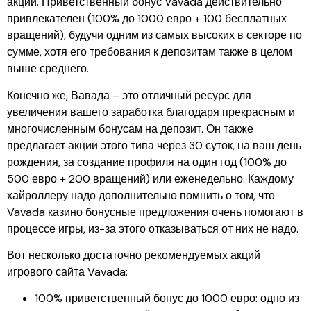
акций. Приветственный бонус Vavada действительно
привлекателен (100% до 1000 евро + 100 бесплатных
вращений), будучи одним из самых высоких в секторе по
сумме, хотя его требования к депозитам также в целом
выше среднего.
Конечно же, Вавада – это отличный ресурс для
увеличения вашего заработка благодаря прекрасным и
многочисленным бонусам на депозит. Он также
предлагает акции этого типа через 30 суток, на ваш день
рождения, за создание профиля на один год (100% до
500 евро + 200 вращений) или еженедельно. Каждому
хайроллеру надо дополнительно помнить о том, что
Vavada казино бонусные предложения очень помогают в
процессе игры, из-за этого отказываться от них не надо.
Вот несколько достаточно рекомендуемых акций
игрового сайта Vavada:
100% приветственный бонус до 1000 евро: одно из