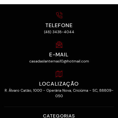
TELEFONE
(48) 3438-4044
E-MAIL
casadaslanternas10@hotmail.com
LOCALIZAÇÃO
R. Álvaro Catão, 1000 - Operária Nova, Criciúma - SC, 88809-
050
CATEGORIAS