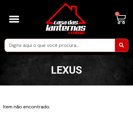
LENTES FARÓIS
LENTES DE LANTERNAS TRASEIRAS
CARCAÇAS FARÓIS
ÁREA DA RESTAURAÇÃO
LEXUS
Item não encontrado.