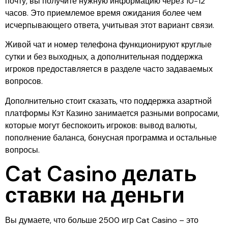
почту, вы получите нужную информацию через 10-12
часов. Это приемлемое время ожидания более чем
исчерпывающего ответа, учитывая этот вариант связи.
Живой чат и номер телефона функционируют круглые
сутки и без выходных, а дополнительная поддержка
игроков предоставляется в разделе часто задаваемых
вопросов.
Дополнительно стоит сказать, что поддержка азартной
платформы Кэт Казино занимается разными вопросами,
которые могут беспокоить игроков: вывод валюты,
пополнение баланса, бонусная программа и остальные
вопросы.
Cat Casino делать
ставки на деньги
Вы думаете, что больше 2500 игр Cat Casino – это