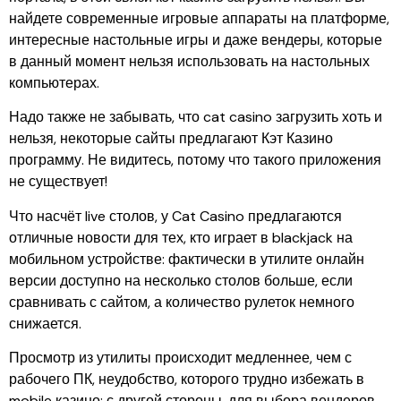
найдете современные игровые аппараты на платформе,
интересные настольные игры и даже вендеры, которые
в данный момент нельзя использовать на настольных
компьютерах.
Надо также не забывать, что cat casino загрузить хоть и
нельзя, некоторые сайты предлагают Кэт Казино
программу. Не видитесь, потому что такого приложения
не существует!
Что насчёт live столов, у Cat Casino предлагаются
отличные новости для тех, кто играет в blackjack на
мобильном устройстве: фактически в утилите онлайн
версии доступно на несколько столов больше, если
сравнивать с сайтом, а количество рулеток немного
снижается.
Просмотр из утилиты происходит медленнее, чем с
рабочего ПК, неудобство, которого трудно избежать в
mobile казино: с другой стороны, для выбора вендеров