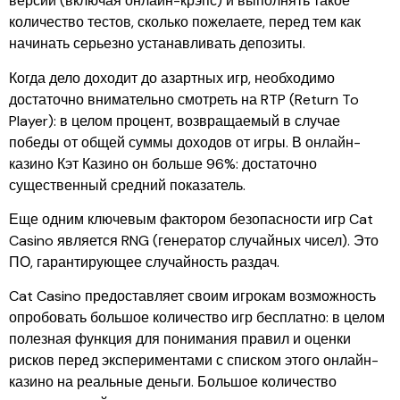
версии (включая онлайн-крэпс) и выполнять такое
количество тестов, сколько пожелаете, перед тем как
начинать серьезно устанавливать депозиты.
Когда дело доходит до азартных игр, необходимо
достаточно внимательно смотреть на RTP (Return To
Player): в целом процент, возвращаемый в случае
победы от общей суммы доходов от игры. В онлайн-
казино Кэт Казино он больше 96%: достаточно
существенный средний показатель.
Еще одним ключевым фактором безопасности игр Cat
Casino является RNG (генератор случайных чисел). Это
ПО, гарантирующее случайность раздач.
Cat Casino предоставляет своим игрокам возможность
опробовать большое количество игр бесплатно: в целом
полезная функция для понимания правил и оценки
рисков перед экспериментами с списком этого онлайн-
казино на реальные деньги. Большое количество