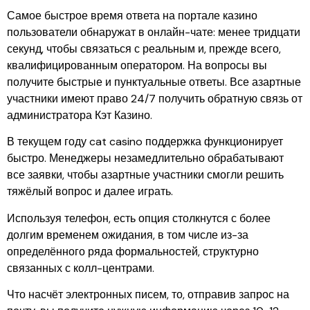
Самое быстрое время ответа на портале казино
пользователи обнаружат в онлайн-чате: менее тридцати
секунд, чтобы связаться с реальным и, прежде всего,
квалифицированным оператором. На вопросы вы
получите быстрые и пунктуальные ответы. Все азартные
участники имеют право 24/7 получить обратную связь от
администратора Кэт Казино.
В текущем году cat casino поддержка функционирует
быстро. Менеджеры незамедлительно обрабатывают
все заявки, чтобы азартные участники смогли решить
тяжёлый вопрос и далее играть.
Используя телефон, есть опция столкнутся с более
долгим временем ожидания, в том числе из-за
определённого ряда формальностей, структурно
связанных с колл-центрами.
Что насчёт электронных писем, то, отправив запрос на