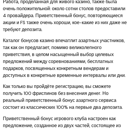
Работа, проделанная для живого казино, также была
очень положительной: около сотни столов предоставили
4 провайдера. Приветственный бонус, повторяющиеся
акции и FS также очень хороши, кое-какие из них даже не
требуют депозита.
Каталог бонусов казино впечатлит азартных участников,
так как он предлагает, помимо великолепного
приветствия, в целом насыщенный выбор целевых
предложений между соревнованиями, бесплатных
подарков, посвященных конкретным вендерам и
доступных в конкретные временные интервалы или дни.
Как только вы пройдёте регистрацию, вы сможете
получить 100 фриспинов без внесения денег. Но
реальный приветственный бонус азартного сервиса
состоит из классических 100% на первые два депозита.
Приветственный бонус игрового клуба настроен как
предложение, созданное из двух частей, состоящее из