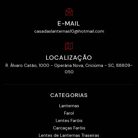
E-MAIL
casadaslanternas10@hotmail.com
LOCALIZAÇÃO
R. Álvaro Catão, 1000 - Operária Nova, Criciúma - SC, 88809-
050
CATEGORIAS
Lanternas
Farol
Lentes Faróis
Carcaças Faróis
Lentes de Lanternas Traseiras