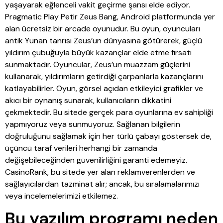
yaşayarak eğlenceli vakit geçirme şansı elde ediyor.
Pragmatic Play Petir Zeus Bang, Android platformunda yer
alan ücretsiz bir arcade oyunudur. Bu oyun, oyuncuları
antik Yunan tanrısı Zeus’un dünyasına götürerek, güçlü
yıldırım çubuğuyla büyük kazançlar elde etme fırsatı
sunmaktadır. Oyuncular, Zeus’un muazzam güçlerini
kullanarak, yıldırımların getirdiği çarpanlarla kazançlarını
katlayabilirler. Oyun, görsel açıdan etkileyici grafikler ve
akıcı bir oynanış sunarak, kullanıcıların dikkatini
çekmektedir. Bu sitede gerçek para oyunlarına ev sahipliği
yapmıyoruz veya sunmuyoruz. Sağlanan bilgilerin
doğruluğunu sağlamak için her türlü çabayı göstersek de,
üçüncü taraf verileri herhangi bir zamanda
değişebileceğinden güvenilirliğini garanti edemeyiz.
CasinoRank, bu sitede yer alan reklamverenlerden ve
sağlayıcılardan tazminat alır; ancak, bu sıralamalarımızı
veya incelemelerimizi etkilemez.
Bu yazılım programı neden