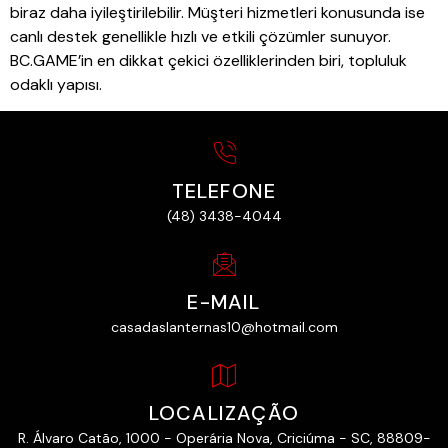
biraz daha iyileştirilebilir. Müşteri hizmetleri konusunda ise
canlı destek genellikle hızlı ve etkili çözümler sunuyor.
BC.GAME’in en dikkat çekici özelliklerinden biri, topluluk
odaklı yapısı.
TELEFONE
(48) 3438-4044
E-MAIL
casadaslanternas10@hotmail.com
LOCALIZAÇÃO
R. Álvaro Catão, 1000 - Operária Nova, Criciúma - SC, 88809-