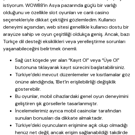
istiyorum. WOW88’in Asya pazarında güçlü bir varlığı
olduğunu ve özellikle slot oyunları ve canlı casino
seçenekleriyle dikkat çektiğini gözlemledim. Kullanıcı
deneyimi açısından, web sitesi genellikle kullanıcı dostu bir
arayüze sahip ve oyun çeşitliliği oldukça geniş. Ancak, bazı
Türkçe dil desteği eksiklikleri veya yerelleştirme sorunları
yaşanabileceğini belirtmek önemli.
Sağ üst köşede yer alan “Kayıt Ol” veya “Üye Ol”
butonuna tıklayarak kayıt sürecini başlatabilirsiniz.
Türkiye’deki mevcut düzenlemeler ve kısıtlamalar göz
önüne alındığında, 1Bet’in erişilebilirliği değişiklik
gösterebilir.
Bu oyunlar, mobil cihazlardaki genel oyun deneyimini
geliştiren şık görsellerle tasarlanmıştır.
İncelemelerimiz ayrıca mobil casinolar tarafından
sunulan bonusları da dikkate almaktadır.
Türkiye’deki oyuncuların erişimine açık olup olmadığı
henüz net değil, ancak erişim sağlanabildiği takdirde