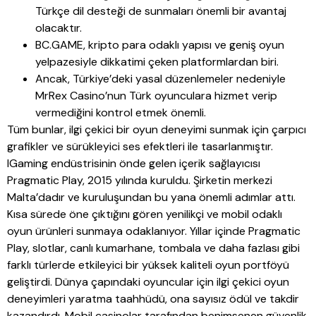
Türkçe dil desteği de sunmaları önemli bir avantaj
olacaktır.
BC.GAME, kripto para odaklı yapısı ve geniş oyun
yelpazesiyle dikkatimi çeken platformlardan biri.
Ancak, Türkiye’deki yasal düzenlemeler nedeniyle
MrRex Casino’nun Türk oyunculara hizmet verip
vermediğini kontrol etmek önemli.
Tüm bunlar, ilgi çekici bir oyun deneyimi sunmak için çarpıcı
grafikler ve sürükleyici ses efektleri ile tasarlanmıştır.
IGaming endüstrisinin önde gelen içerik sağlayıcısı
Pragmatic Play, 2015 yılında kuruldu. Şirketin merkezi
Malta’dadır ve kuruluşundan bu yana önemli adımlar attı.
Kısa sürede öne çıktığını gören yenilikçi ve mobil odaklı
oyun ürünleri sunmaya odaklanıyor. Yıllar içinde Pragmatic
Play, slotlar, canlı kumarhane, tombala ve daha fazlası gibi
farklı türlerde etkileyici bir yüksek kaliteli oyun portföyü
geliştirdi. Dünya çapındaki oyuncular için ilgi çekici oyun
deneyimleri yaratma taahhüdü, ona sayısız ödül ve takdir
kazandırdı. Mobil casinolar tarafından benimsenen güvenlik