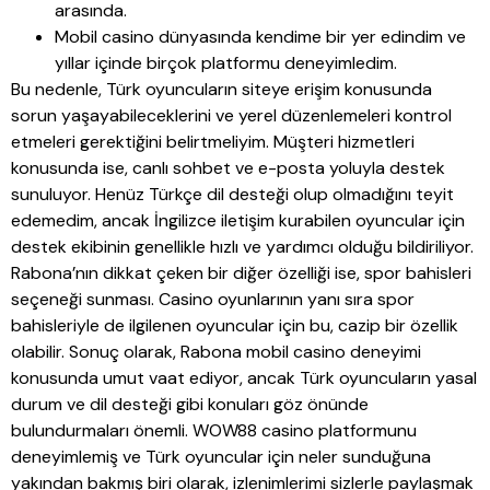
arasında.
Mobil casino dünyasında kendime bir yer edindim ve
yıllar içinde birçok platformu deneyimledim.
Bu nedenle, Türk oyuncuların siteye erişim konusunda
sorun yaşayabileceklerini ve yerel düzenlemeleri kontrol
etmeleri gerektiğini belirtmeliyim. Müşteri hizmetleri
konusunda ise, canlı sohbet ve e-posta yoluyla destek
sunuluyor. Henüz Türkçe dil desteği olup olmadığını teyit
edemedim, ancak İngilizce iletişim kurabilen oyuncular için
destek ekibinin genellikle hızlı ve yardımcı olduğu bildiriliyor.
Rabona’nın dikkat çeken bir diğer özelliği ise, spor bahisleri
seçeneği sunması. Casino oyunlarının yanı sıra spor
bahisleriyle de ilgilenen oyuncular için bu, cazip bir özellik
olabilir. Sonuç olarak, Rabona mobil casino deneyimi
konusunda umut vaat ediyor, ancak Türk oyuncuların yasal
durum ve dil desteği gibi konuları göz önünde
bulundurmaları önemli. WOW88 casino platformunu
deneyimlemiş ve Türk oyuncular için neler sunduğuna
yakından bakmış biri olarak, izlenimlerimi sizlerle paylaşmak