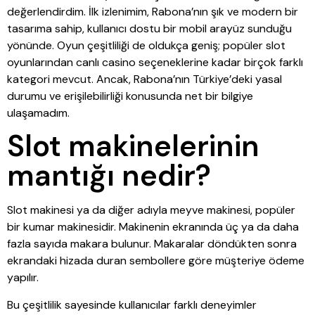
değerlendirdim. İlk izlenimim, Rabona’nın şık ve modern bir
tasarıma sahip, kullanıcı dostu bir mobil arayüz sunduğu
yönünde. Oyun çeşitliliği de oldukça geniş; popüler slot
oyunlarından canlı casino seçeneklerine kadar birçok farklı
kategori mevcut. Ancak, Rabona’nın Türkiye’deki yasal
durumu ve erişilebilirliği konusunda net bir bilgiye
ulaşamadım.
Slot makinelerinin
mantığı nedir?
Slot makinesi ya da diğer adıyla meyve makinesi, popüler
bir kumar makinesidir. Makinenin ekranında üç ya da daha
fazla sayıda makara bulunur. Makaralar döndükten sonra
ekrandaki hizada duran sembollere göre müşteriye ödeme
yapılır.
Bu çeşitlilik sayesinde kullanıcılar farklı deneyimler