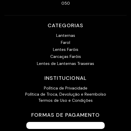
050
CATEGORIAS
Lanternas
Farol
Lentes Faróis
Carcaças Faróis
Lentes de Lanternas Traseiras
INSTITUCIONAL
Política de Privacidade
Política de Troca, Devolução e Reembolso
Termos de Uso e Condições
FORMAS DE PAGAMENTO