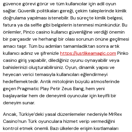
güvence görevi görür ve tüm kullanıcılar için adil oyun
sağlar. Güvenlik politikaları gereği, çekim taleplerinde kimlik
doğrulama yapılması istenebilir. Bu süreçte kimlik belgesi,
fatura ya da selfie gibi belgelerin istenmesi mümkündür. Bu
önlemler, Pinсo casino kullanıcı güvenliğine verdiği önemin
bir parçasıdır ve herhangi bir olası sorunun önüne geçilmesi
amacı taşır. Tüm bu adımları tamamladıktan sonra artık
kullanıcı adınız ve şifrenizle
https://justlikeamagic.com
Pinko
casino giriş yapabilir, dilediğiniz oyunu oynayabilir veya
bahislerinizi oluşturabilirsiniz. Oyun, dinamik yapısı ve
heyecan verici temasıyla kullanıcıları eğlendirmeyi
hedeflemektedir. Antik mitolojinin büyülü atmosferinde
geçen Pragmatic Play Petir Zeus Bang, hem yeni
başlayanlar hem de deneyimli oyuncular için keyifli bir
deneyim sunar.
Ancak, Türkiye’deki yasal düzenlemeler nedeniyle MrRex
Casino’nun Türk oyunculara hizmet verip vermediğini
kontrol etmek önemli. Bazı ülkelerde erişim kısıtlamaları