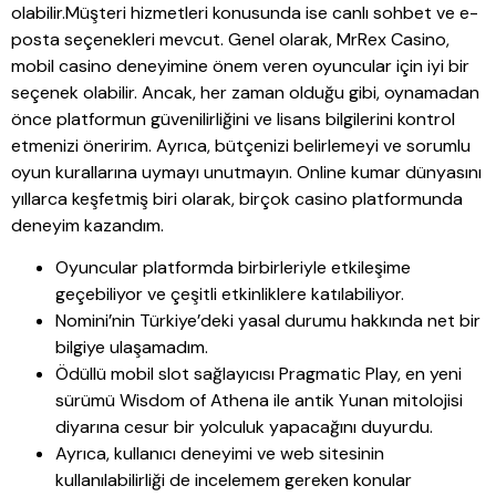
olabilir.Müşteri hizmetleri konusunda ise canlı sohbet ve e-
posta seçenekleri mevcut. Genel olarak, MrRex Casino,
mobil casino deneyimine önem veren oyuncular için iyi bir
seçenek olabilir. Ancak, her zaman olduğu gibi, oynamadan
önce platformun güvenilirliğini ve lisans bilgilerini kontrol
etmenizi öneririm. Ayrıca, bütçenizi belirlemeyi ve sorumlu
oyun kurallarına uymayı unutmayın. Online kumar dünyasını
yıllarca keşfetmiş biri olarak, birçok casino platformunda
deneyim kazandım.
Oyuncular platformda birbirleriyle etkileşime
geçebiliyor ve çeşitli etkinliklere katılabiliyor.
Nomini’nin Türkiye’deki yasal durumu hakkında net bir
bilgiye ulaşamadım.
Ödüllü mobil slot sağlayıcısı Pragmatic Play, en yeni
sürümü Wisdom of Athena ile antik Yunan mitolojisi
diyarına cesur bir yolculuk yapacağını duyurdu.
Ayrıca, kullanıcı deneyimi ve web sitesinin
kullanılabilirliği de incelemem gereken konular