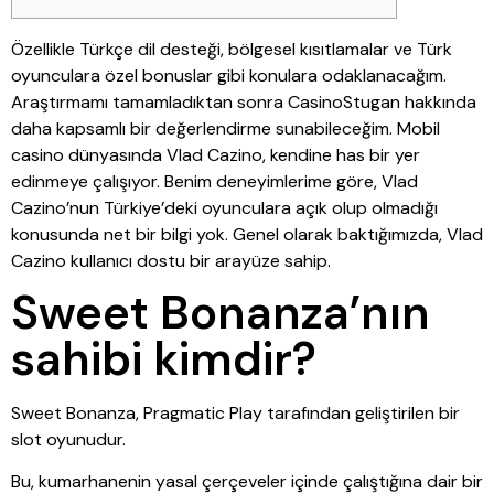
Özellikle Türkçe dil desteği, bölgesel kısıtlamalar ve Türk
oyunculara özel bonuslar gibi konulara odaklanacağım.
Araştırmamı tamamladıktan sonra CasinoStugan hakkında
daha kapsamlı bir değerlendirme sunabileceğim. Mobil
casino dünyasında Vlad Cazino, kendine has bir yer
edinmeye çalışıyor. Benim deneyimlerime göre, Vlad
Cazino’nun Türkiye’deki oyunculara açık olup olmadığı
konusunda net bir bilgi yok. Genel olarak baktığımızda, Vlad
Cazino kullanıcı dostu bir arayüze sahip.
Sweet Bonanza’nın
sahibi kimdir?
Sweet Bonanza, Pragmatic Play tarafından geliştirilen bir
slot oyunudur.
Bu, kumarhanenin yasal çerçeveler içinde çalıştığına dair bir