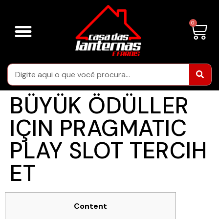
LENTES FARÓIS
LENTES DE LANTERNAS TRASEIRAS
CARCAÇAS FARÓIS
ÁREA DA RESTAURAÇÃO
BÜYÜK ÖDÜLLER
IÇIN PRAGMATIC
PLAY SLOT TERCIH
ET
Content