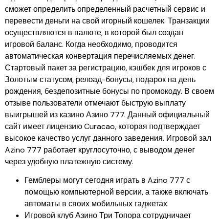
сможет определить определенный расчетный сервис и
перевести деньги на свой игорный кошелек. Транзакции
осуществляются в валюте, в которой был создан
игровой баланс. Когда необходимо, проводится
автоматическая конвертация перечисляемых денег.
Стартовый пакет за регистрацию, кэшбек для игроков с
Золотым статусом, релоад-бонусы, подарок на день
рождения, бездепозитные бонусы по промокоду. В своем
отзыве пользователи отмечают быструю выплату
выигрышей из казино Азино 777. Данный официальный
сайт имеет лицензию Curacao, которая подтверждает
высокое качество услуг данного заведения. Игровой зал
Azino 777 работает круглосуточно, с выводом денег
через удобную платежную систему.
Гемблеры могут сегодня играть в Azino 777 с
помощью компьютерной версии, а также включать
автоматы в своих мобильных гаджетах.
Игровой клуб Азино Три Топора сотрудничает