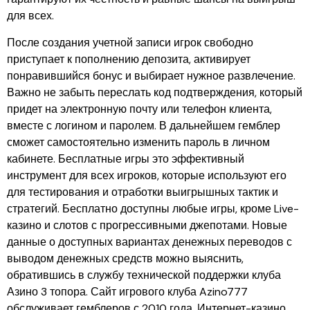
для всех.
После создания учетной записи игрок свободно
приступает к пополнению депозита, активирует
понравившийся бонус и выбирает нужное развлечение.
Важно не забыть переслать код подтверждения, который
придет на электронную почту или телефон клиента,
вместе с логином и паролем. В дальнейшем гемблер
сможет самостоятельно изменить пароль в личном
кабинете. Бесплатные игры это эффективный
инструмент для всех игроков, которые используют его
для тестирования и отработки выигрышных тактик и
стратегий. Бесплатно доступны любые игры, кроме Live-
казино и слотов с прогрессивными джепотами. Новые
данные о доступных вариантах денежных переводов с
выводом денежных средств можно выяснить,
обратившись в службу технической поддержки клуба
Азино 3 топора. Сайт игрового клуба Azino777
обслуживает гемблеров с 2010 года. Интернет-казино