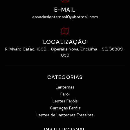
E-MAIL
casadaslanternas10@hotmail.com
LOCALIZAÇÃO
R. Álvaro Catão, 1000 - Operária Nova, Criciúma - SC, 88809-
050
CATEGORIAS
Lanternas
Farol
Lentes Faróis
Carcaças Faróis
Lentes de Lanternas Traseiras
INSTITUCIONAL