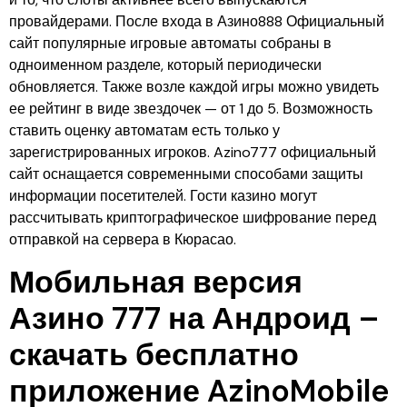
провайдерами. После входа в Азино888 Официальный
сайт популярные игровые автоматы собраны в
одноименном разделе, который периодически
обновляется. Также возле каждой игры можно увидеть
ее рейтинг в виде звездочек — от 1 до 5. Возможность
ставить оценку автоматам есть только у
зарегистрированных игроков. Azino777 официальный
сайт оснащается современными способами защиты
информации посетителей. Гости казино могут
рассчитывать криптографическое шифрование перед
отправкой на сервера в Кюрасао.
Мобильная версия
Азино 777 на Андроид –
скачать бесплатно
приложение AzinoMobile