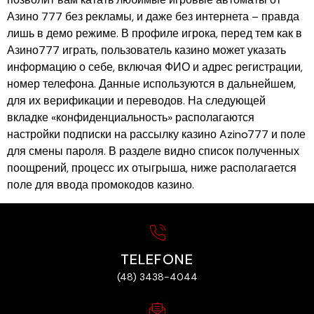
Азино 777 без рекламы, и даже без интернета – правда
лишь в демо режиме. В профиле игрока, перед тем как в
Азино777 играть, пользователь казино может указать
информацию о себе, включая ФИО и адрес регистрации,
номер телефона. Данные используются в дальнейшем,
для их верификации и переводов. На следующей
вкладке «конфиденциальность» располагаются
настройки подписки на рассылку казино Azino777 и поле
для смены пароля. В разделе видно список полученных
поощрений, процесс их отыгрыша, ниже располагается
поле для ввода промокодов казино.
TELEFONE
(48) 3438-4044