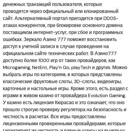
денежных транзакций пользователя, которые
проводятся через официальный или клонированный
сайт. Альтернативный портал пригодится при DDOS-
атаках конкурентов, при блокировке основного домена
поставщиком интернет-услуг, при сбое и программных
ошибках. Зеркало Азино 777 поможет восстановить
доступ к учетной записи в случае проведения на
официальном сайте технических работ. В Азино777
доступно более 1000 игр от таких провайдеров, как
Microgaming, NetEnt, Play`n Go, playTech и других. Можно
выбрать игры по категориям, в которых представлены
классические фруктовые слоты, 3D-слоты, видеоигры,
карточные и настольные игры. Кроме этого, есть раздел с
играми в живом казино от провайдера Evolution Gaming.
У казино есть лицензия Кюрасао и это означает, что оно
прошло строгую проверку регулятора на безопасность и
честность в расчетах. Все игры предоставлены
лицензионными проверенными провайдерами, которые
гарантируют их честность и равные шансы на выигрыш