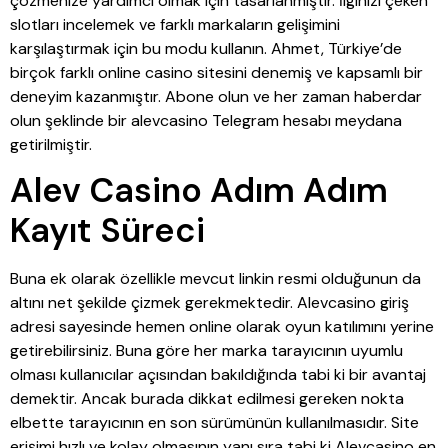
çözmenize yardımcı olmak için tasarlanmıştır. İlginizi çeken
slotları incelemek ve farklı markaların gelişimini
karşılaştırmak için bu modu kullanın. Ahmet, Türkiye’de
birçok farklı online casino sitesini denemiş ve kapsamlı bir
deneyim kazanmıştır. Abone olun ve her zaman haberdar
olun şeklinde bir alevcasino Telegram hesabı meydana
getirilmiştir.
Alev Casino Adım Adım
Kayıt Süreci
Buna ek olarak özellikle mevcut linkin resmi olduğunun da
altını net şekilde çizmek gerekmektedir. Alevcasino giriş
adresi sayesinde hemen online olarak oyun katılımını yerine
getirebilirsiniz. Buna göre her marka tarayıcının uyumlu
olması kullanıcılar açısından bakıldığında tabi ki bir avantaj
demektir. Ancak burada dikkat edilmesi gereken nokta
elbette tarayıcının en son sürümünün kullanılmasıdır. Site
erişimi hızlı ve kolay olmasının yanı sıra tabi ki Alevcasino en