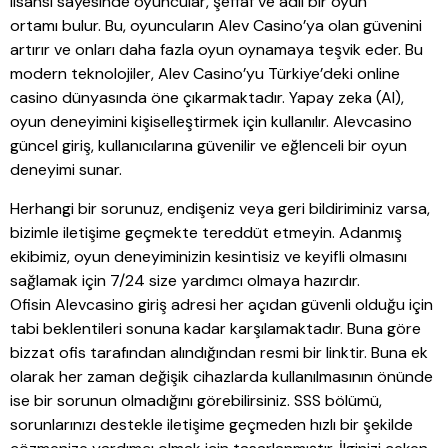
lisansı sayesinde oyuncular, şeffaf ve adil bir oyun
ortamı bulur. Bu, oyuncuların Alev Casino’ya olan güvenini
artırır ve onları daha fazla oyun oynamaya teşvik eder. Bu
modern teknolojiler, Alev Casino’yu Türkiye’deki online
casino dünyasında öne çıkarmaktadır. Yapay zeka (AI),
oyun deneyimini kişiselleştirmek için kullanılır. Alevcasino
güncel giriş, kullanıcılarına güvenilir ve eğlenceli bir oyun
deneyimi sunar.
Herhangi bir sorunuz, endişeniz veya geri bildiriminiz varsa,
bizimle iletişime geçmekte tereddüt etmeyin. Adanmış
ekibimiz, oyun deneyiminizin kesintisiz ve keyifli olmasını
sağlamak için 7/24 size yardımcı olmaya hazırdır.
Ofisin Alevcasino giriş adresi her açıdan güvenli olduğu için
tabi beklentileri sonuna kadar karşılamaktadır. Buna göre
bizzat ofis tarafından alındığından resmi bir linktir. Buna ek
olarak her zaman değişik cihazlarda kullanılmasının önünde
ise bir sorunun olmadığını görebilirsiniz. SSS bölümü,
sorunlarınızı destekle iletişime geçmeden hızlı bir şekilde