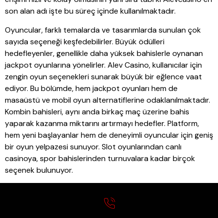
son alan adı işte bu süreç içinde kullanılmaktadır.
Oyuncular, farklı temalarda ve tasarımlarda sunulan çok
sayıda seçeneği keşfedebilirler. Büyük ödülleri
hedefleyenler, genellikle daha yüksek bahislerle oynanan
jackpot oyunlarına yönelirler. Alev Casino, kullanıcılar için
zengin oyun seçenekleri sunarak büyük bir eğlence vaat
ediyor. Bu bölümde, hem jackpot oyunları hem de
masaüstü ve mobil oyun alternatiflerine odaklanılmaktadır.
Kombin bahisleri, aynı anda birkaç maç üzerine bahis
yaparak kazanma miktarını artırmayı hedefler. Platform,
hem yeni başlayanlar hem de deneyimli oyuncular için geniş
bir oyun yelpazesi sunuyor. Slot oyunlarından canlı
casinoya, spor bahislerinden turnuvalara kadar birçok
seçenek bulunuyor.