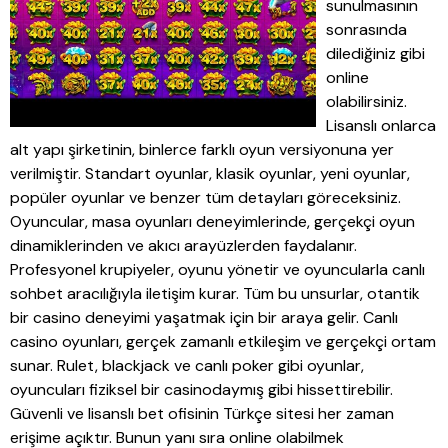
sunulmasının
sonrasında
dilediğiniz gibi
online
olabilirsiniz.
Lisanslı onlarca
alt yapı şirketinin, binlerce farklı oyun versiyonuna yer
verilmiştir. Standart oyunlar, klasik oyunlar, yeni oyunlar,
popüler oyunlar ve benzer tüm detayları göreceksiniz.
Oyuncular, masa oyunları deneyimlerinde, gerçekçi oyun
dinamiklerinden ve akıcı arayüzlerden faydalanır.
Profesyonel krupiyeler, oyunu yönetir ve oyuncularla canlı
sohbet aracılığıyla iletişim kurar. Tüm bu unsurlar, otantik
bir casino deneyimi yaşatmak için bir araya gelir. Canlı
casino oyunları, gerçek zamanlı etkileşim ve gerçekçi ortam
sunar. Rulet, blackjack ve canlı poker gibi oyunlar,
oyuncuları fiziksel bir casinodaymış gibi hissettirebilir.
Güvenli ve lisanslı bet ofisinin Türkçe sitesi her zaman
erişime açıktır. Bunun yanı sıra online olabilmek